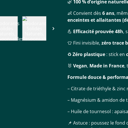
🌿
100 % d’origine naturell
👶 Convient dès
6 ans
, mêm
enceintes et allaitantes (
💪
Efficacité prouvée 48h
, 
👕 Fini invisible,
zéro trace 
♻️
Zéro plastique
: stick en
🐰
Vegan
,
Made in France
,
Formule douce & perform
– Citrate de triéthyle & zinc
– Magnésium & amidon de ta
– Huile de tournesol : apais
📌 Astuce : poussez le fond d