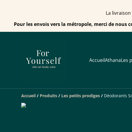
La livraison
Pour les envois vers la métropole, merci de nous c
Accueil
Athana
Les p
Accueil
/
Produits
/
Les petits prodiges
/
Déodorants So