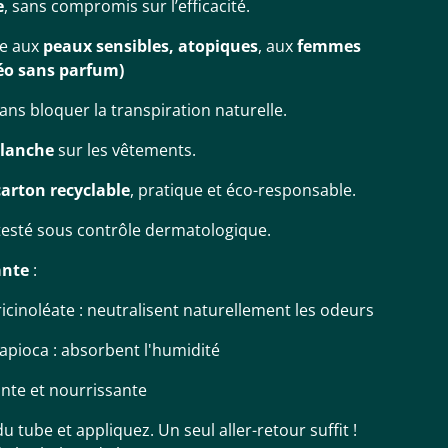
e
, sans compromis sur l’efficacité.
e aux
peaux sensibles, atopiques
, aux
femmes
déo sans parfum)
sans bloquer la transpiration naturelle.
blanche
sur les vêtements.
carton recyclable
, pratique et éco-responsable.
 testé sous contrôle dermatologique.
ante
:
 ricinoléate : neutralisent naturellement les odeurs
pioca : absorbent l'humidité
ante et nourrissante
u tube et appliquez. Un seul aller-retour suffit !