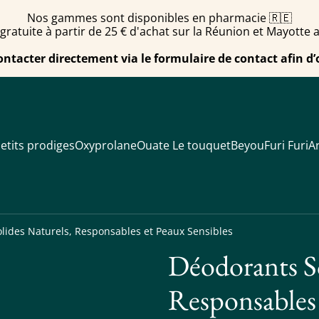
Nos gammes sont disponibles en pharmacie 🇷🇪
 gratuite à partir de 25 € d'achat sur la Réunion et Mayotte 
ontacter directement via le formulaire de contact afin d’
etits prodiges
Oxyprolane
Ouate Le touquet
Beyou
Furi Furi
Ar
lides Naturels, Responsables et Peaux Sensibles
Déodorants So
Responsables 