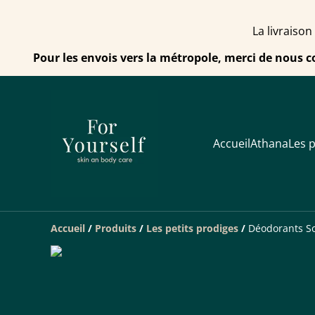
La livraison
Pour les envois vers la métropole, merci de nous c
Accueil
Athana
Les p
Accueil
/
Produits
/
Les petits prodiges
/
Déodorants So