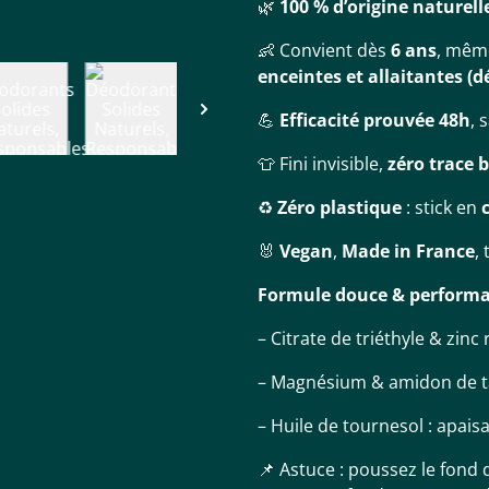
🌿
100 % d’origine naturell
👶 Convient dès
6 ans
, mêm
enceintes et allaitantes (
💪
Efficacité prouvée 48h
, 
👕 Fini invisible,
zéro trace 
♻️
Zéro plastique
: stick en
🐰
Vegan
,
Made in France
,
Formule douce & perform
– Citrate de triéthyle & zinc
– Magnésium & amidon de ta
– Huile de tournesol : apais
📌 Astuce : poussez le fond d