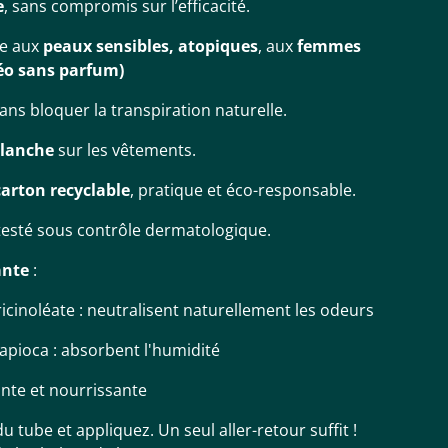
e
, sans compromis sur l’efficacité.
e aux
peaux sensibles, atopiques
, aux
femmes
déo sans parfum)
sans bloquer la transpiration naturelle.
blanche
sur les vêtements.
carton recyclable
, pratique et éco-responsable.
 testé sous contrôle dermatologique.
ante
:
 ricinoléate : neutralisent naturellement les odeurs
pioca : absorbent l'humidité
ante et nourrissante
u tube et appliquez. Un seul aller-retour suffit !