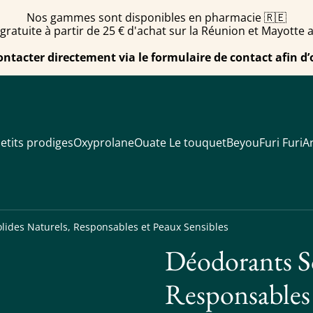
Nos gammes sont disponibles en pharmacie 🇷🇪
 gratuite à partir de 25 € d'achat sur la Réunion et Mayotte 
ontacter directement via le formulaire de contact afin d’
etits prodiges
Oxyprolane
Ouate Le touquet
Beyou
Furi Furi
Ar
lides Naturels, Responsables et Peaux Sensibles
Déodorants So
Responsables 