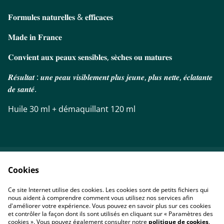
𝐅𝐨𝐫𝐦𝐮𝐥𝐞𝐬 𝐧𝐚𝐭𝐮𝐫𝐞𝐥𝐥𝐞𝐬 & 𝐞𝐟𝐟𝐢𝐜𝐚𝐜𝐞𝐬
𝐌𝐚𝐝𝐞 𝐢𝐧 𝐅𝐫𝐚𝐧𝐜𝐞
𝐂𝐨𝐧𝐯𝐢𝐞𝐧𝐭 𝐚𝐮𝐱 𝐩𝐞𝐚𝐮𝐱 𝐬𝐞𝐧𝐬𝐢𝐛𝐥𝐞𝐬, 𝐬𝐞̀𝐜𝐡𝐞𝐬 𝐨𝐮 𝐦𝐚𝐭𝐮𝐫𝐞𝐬
𝑹𝒆́𝒔𝒖𝒍𝒕𝒂𝒕 : 𝒖𝒏𝒆 𝒑𝒆𝒂𝒖 𝒗𝒊𝒔𝒊𝒃𝒍𝒆𝒎𝒆𝒏𝒕 𝒑𝒍𝒖𝒔 𝒋𝒆𝒖𝒏𝒆, 𝒑𝒍𝒖𝒔 𝒏𝒆𝒕𝒕𝒆, 𝒆́𝒄𝒍𝒂𝒕𝒂𝒏𝒕𝒆
𝒅𝒆 𝒔𝒂𝒏𝒕𝒆́.
Huile 30 ml + démaquillant 120 ml
Cookies
Contactez-nous
Conditions
Politique de
Politique de cookies
Ce site Internet utilise des cookies. Les cookies sont de petits fichiers qui
confidentialité
nous aident à comprendre comment vous utilisez nos services afin
d'améliorer votre expérience. Vous pouvez en savoir plus sur ces cookies
et contrôler la façon dont ils sont utilisés en cliquant sur « Paramètres des
cookies ». Vous pouvez également consulter notre
politique de cookies
.