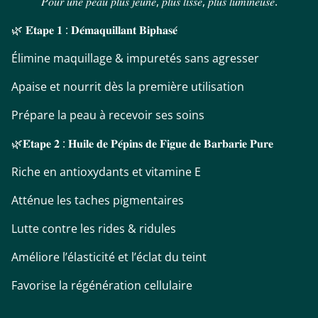
𝑃𝑜𝑢𝑟 𝑢𝑛𝑒 𝑝𝑒𝑎𝑢 𝑝𝑙𝑢𝑠 𝑗𝑒𝑢𝑛𝑒, 𝑝𝑙𝑢𝑠 𝑙𝑖𝑠𝑠𝑒, 𝑝𝑙𝑢𝑠 𝑙𝑢𝑚𝑖𝑛𝑒𝑢𝑠𝑒.
🌿 𝐄́𝐭𝐚𝐩𝐞 𝟏 : 𝐃𝐞́𝐦𝐚𝐪𝐮𝐢𝐥𝐥𝐚𝐧𝐭 𝐁𝐢𝐩𝐡𝐚𝐬𝐞́
Élimine maquillage & impuretés sans agresser
Apaise et nourrit dès la première utilisation
Prépare la peau à recevoir ses soins
🌿𝐄́𝐭𝐚𝐩𝐞 𝟐 : 𝐇𝐮𝐢𝐥𝐞 𝐝𝐞 𝐏𝐞́𝐩𝐢𝐧𝐬 𝐝𝐞 𝐅𝐢𝐠𝐮𝐞 𝐝𝐞 𝐁𝐚𝐫𝐛𝐚𝐫𝐢𝐞 𝐏𝐮𝐫𝐞
Riche en antioxydants et vitamine E
Atténue les taches pigmentaires
Lutte contre les rides & ridules
Améliore l’élasticité et l’éclat du teint
Favorise la régénération cellulaire