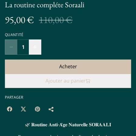
La routine compléte Soraali
95,00 €
110,00 €
QUANTITÉ
Acheter
Ajouter au panier
PARTAGER
🌿 𝐑𝐨𝐮𝐭𝐢𝐧𝐞 𝐀𝐧𝐭𝐢-𝐀̂𝐠𝐞 𝐍𝐚𝐭𝐮𝐫𝐞𝐥𝐥𝐞 𝐒𝐎𝐑𝐀𝐀𝐋𝐈