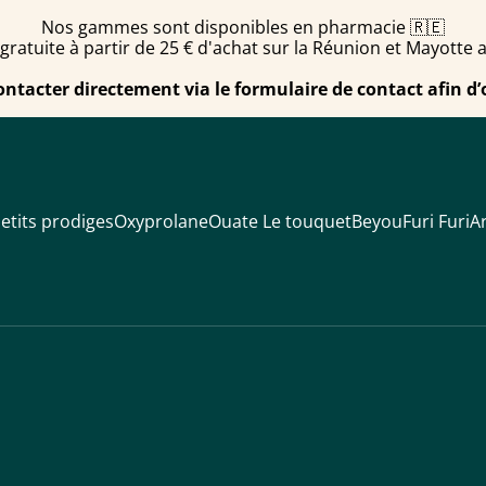
Nos gammes sont disponibles en pharmacie 🇷🇪
 gratuite à partir de 25 € d'achat sur la Réunion et Mayotte 
ontacter directement via le formulaire de contact afin d’
etits prodiges
Oxyprolane
Ouate Le touquet
Beyou
Furi Furi
Ar