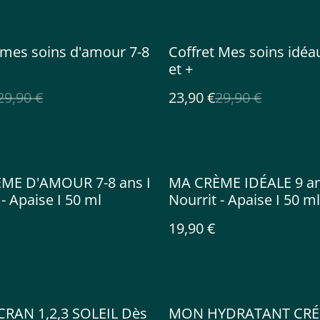
%
 mes soins d'amour 7-8
Coffret Mes soins idéa
et +
29,90 €
23,90 €
29,90 €
ME D'AMOUR 7-8 ans I
MA CRÈME IDÉALE 9 ans
 - Apaise I 50 ml
Nourrit - Apaise I 50 ml
19,90 €
RAN 1,2,3 SOLEIL Dès
MON HYDRATANT CRÉ