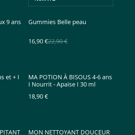
%
ux 9 ans
Gummies Belle peau
16,90 €
22,90 €
 et + I
MA POTION À BISOUS 4-6 ans
I Nourrit - Apaise I 30 ml
18,90 €
PITANT
MON NETTOYANT DOUCEUR