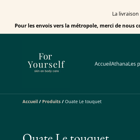
La livraison
Pour les envois vers la métropole, merci de nous c
Accueil
Athana
Les p
Accueil
/
Produits
/
Ouate Le touquet
Ouate Le touquet